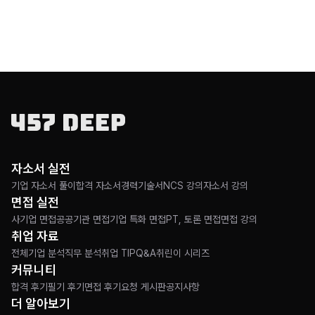
자소서 실전
기업 자소서 풀이
합격 자소서
경력기술서
NCS 강의
자소서 강의
면접 실전
사기업 면접
공공기관 면접
기업 특화 면접
PT, 토론 면접
면접 강의
취업 자료
전체
기업 분석
직무 분석
취업 TIP
Q&A
취린이 시리즈
커뮤니티
합격 후기
필기 후기
면접 후기
요청 게시판
공지사항
더 알아보기