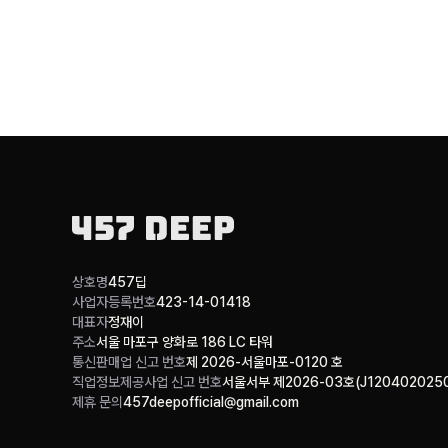
상호명
457딥
사업자등록번호
423-14-01418
대표자
정재이
주소
서울 마포구 양화로 186 LC 타워
통신판매업 신고 번호
제 2026-서울마포-0120 호
직업정보제공사업 신고 번호
서울서부 제2026-03호(J1204020250
제휴 문의
457deepofficial@gmail.com