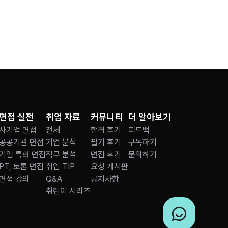
면접 실전
취업 자료
커뮤니티
더 알아보기
사기업 면접
전체
합격 후기
피드백
공공기관 면접
기업 분석
필기 후기
구독하기
기업 특화 면접
직무 분석
면접 후기
문의하기
PT, 토론 면접
취업 TIP
요청 게시판
면접 강의
Q&A
공지사항
취린이 시리즈
챗봇 Ai