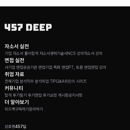
자소서 실전
기업 자소서 풀이
합격 자소서
경력기술서
NCS 강의
자소서 강의
면접 실전
사기업 면접
공공기관 면접
기업 특화 면접
PT, 토론 면접
면접 강의
취업 자료
전체
기업 분석
직무 분석
취업 TIP
Q&A
취린이 시리즈
커뮤니티
합격 후기
필기 후기
면접 후기
요청 게시판
공지사항
더 알아보기
피드백
구독하기
문의하기
상호명
457딥