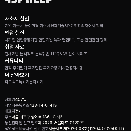
자소서 실전
기업 자소서 풀이
합격 자소서
경력기술서
NCS 강의
자소서 강의
면접 실전
사기업 면접
공공기관 면접
기업 특화 면접
PT, 토론 면접
면접 강의
취업 자료
전체
기업 분석
직무 분석
취업 TIP
Q&A
취린이 시리즈
커뮤니티
합격 후기
필기 후기
면접 후기
요청 게시판
공지사항
더 알아보기
피드백
구독하기
문의하기
상호명
457딥
사업자등록번호
423-14-01418
대표자
정재이
주소
서울 마포구 양화로 186 LC 타워
통신판매업 신고 번호
제 2026-서울마포-0120 호
직업정보제공사업 신고 번호
서울서부 제2026-03호(J1204020250011)