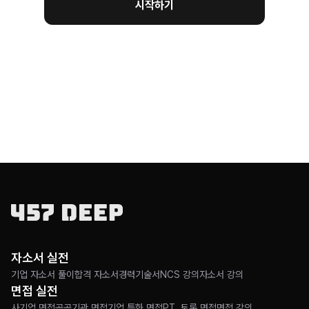
시작하기
자소서 실전
기업 자소서 풀이
합격 자소서
경력기술서
NCS 강의
자소서 강의
면접 실전
사기업 면접
공공기관 면접
기업 특화 면접
PT, 토론 면접
면접 강의