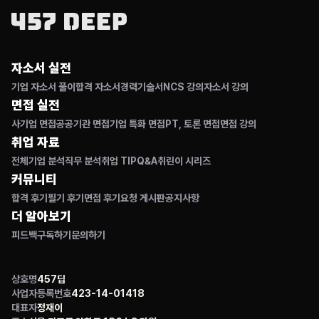
자소서 실전
기업 자소서 풀이
합격 자소서
경력기술서
NCS 강의
자소서 강의
면접 실전
사기업 면접
공공기관 면접
기업 특화 면접
PT, 토론 면접
면접 강의
취업 자료
전체
기업 분석
직무 분석
취업 TIP
Q&A
취린이 시리즈
커뮤니티
합격 후기
필기 후기
면접 후기
요청 게시판
공지사항
더 알아보기
피드백
구독하기
문의하기
상호명
457딥
사업자등록번호
423-14-01418
대표자
정재이