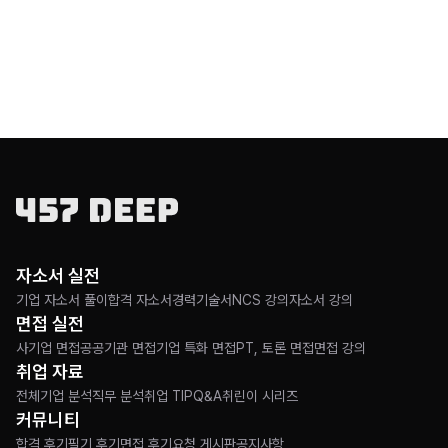
자소서 실전
기업 자소서 풀이
합격 자소서
경력기술서
NCS 강의
자소서 강의
면접 실전
사기업 면접
공공기관 면접
기업 특화 면접
PT, 토론 면접
면접 강의
취업 자료
전체
기업 분석
직무 분석
취업 TIP
Q&A
취린이 시리즈
커뮤니티
합격 후기
필기 후기
면접 후기
요청 게시판
공지사항