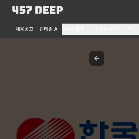
채용공고
딥테일 AI
457 코칭
자소서 실전
면접