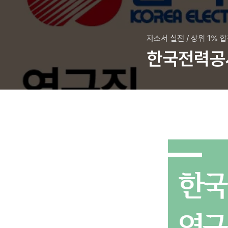
자소서 실전
/
상위 1% 
한국전력공