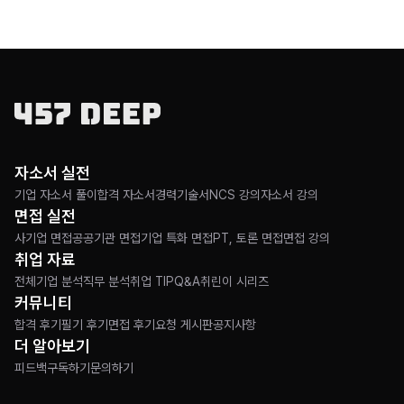
자소서 실전
기업 자소서 풀이
합격 자소서
경력기술서
NCS 강의
자소서 강의
면접 실전
사기업 면접
공공기관 면접
기업 특화 면접
PT, 토론 면접
면접 강의
취업 자료
전체
기업 분석
직무 분석
취업 TIP
Q&A
취린이 시리즈
커뮤니티
합격 후기
필기 후기
면접 후기
요청 게시판
공지사항
더 알아보기
피드백
구독하기
문의하기