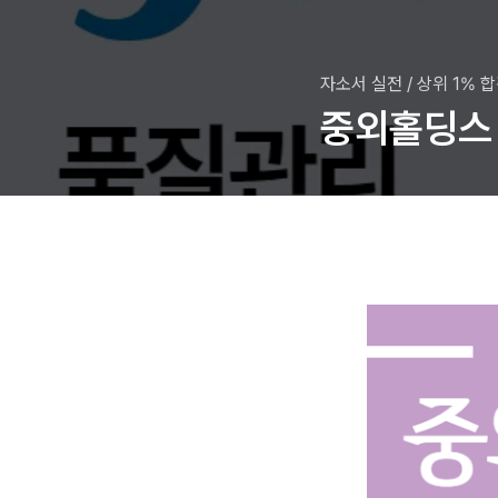
자소서 실전
/
상위 1% 
중외홀딩스