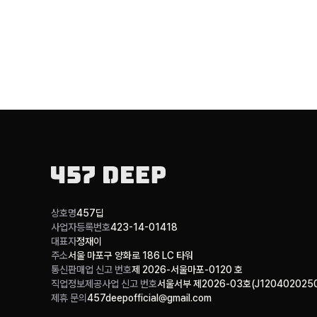
상호명
457딥
사업자등록번호
423-14-01418
대표자
정재이
주소
서울 마포구 양화로 186 LC 타워
통신판매업 신고 번호
제 2026-서울마포-0120 호
직업정보제공사업 신고 번호
서울서부 제2026-03호(J1204020250
제휴 문의
457deepofficial@gmail.com