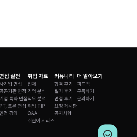
면접 실전
취업 자료
커뮤니티
더 알아보기
사기업 면접
전체
합격 후기
피드백
공공기관 면접
기업 분석
필기 후기
구독하기
기업 특화 면접
직무 분석
면접 후기
문의하기
PT, 토론 면접
취업 TIP
요청 게시판
면접 강의
Q&A
공지사항
취린이 시리즈