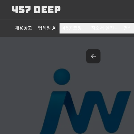
채용공고
딥테일 AI
457 코칭
자소서 실전
면접