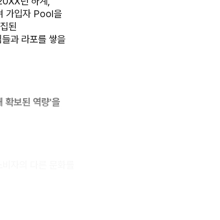
0XX년 하계,
 가입자 Pool을
밀집된
님들과 라포를 쌓을
해 확보된 역량'을
소비자의 다른 문화를