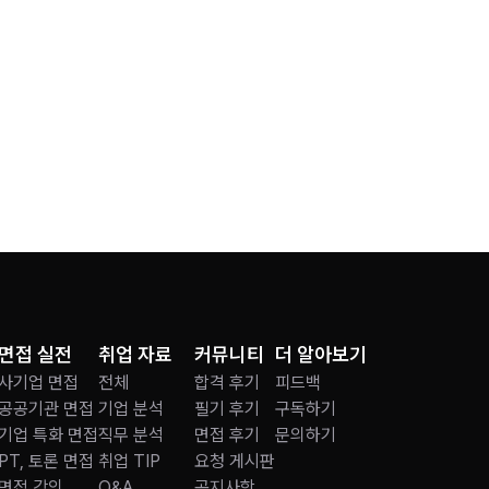
면접 실전
취업 자료
커뮤니티
더 알아보기
사기업 면접
전체
합격 후기
피드백
공공기관 면접
기업 분석
필기 후기
구독하기
기업 특화 면접
직무 분석
면접 후기
문의하기
PT, 토론 면접
취업 TIP
요청 게시판
면접 강의
Q&A
공지사항