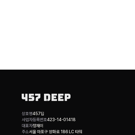
상호명
457딥
사업자등록번호
423-14-01418
대표자
정재이
주소
서울 마포구 양화로 186 LC 타워