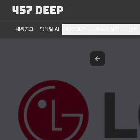
채용공고
딥테일 AI
457 코칭
자소서 실전
면접