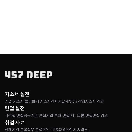
자소서 실전
기업 자소서 풀이
합격 자소서
경력기술서
NCS 강의
자소서 강의
면접 실전
사기업 면접
공공기관 면접
기업 특화 면접
PT, 토론 면접
면접 강의
취업 자료
전체
기업 분석
직무 분석
취업 TIP
Q&A
취린이 시리즈