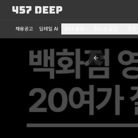
채용공고
딥테일 AI
457 코칭
자소서 실전
면접