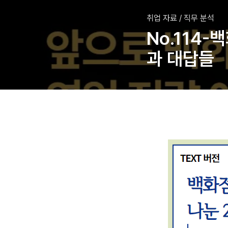
취업 자료
/
직무 분석
No.114
과 대답들