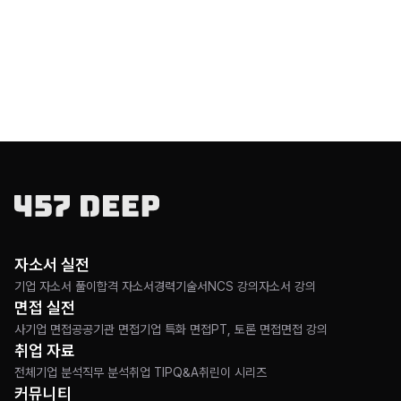
자소서 실전
기업 자소서 풀이
합격 자소서
경력기술서
NCS 강의
자소서 강의
면접 실전
사기업 면접
공공기관 면접
기업 특화 면접
PT, 토론 면접
면접 강의
취업 자료
전체
기업 분석
직무 분석
취업 TIP
Q&A
취린이 시리즈
커뮤니티