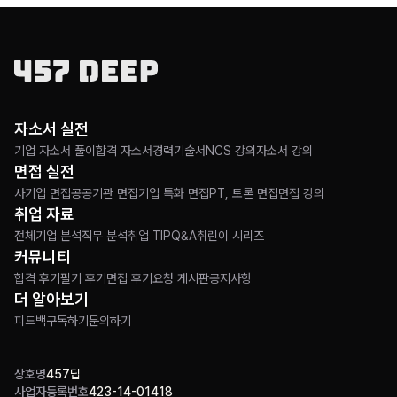
자소서 실전
기업 자소서 풀이
합격 자소서
경력기술서
NCS 강의
자소서 강의
면접 실전
사기업 면접
공공기관 면접
기업 특화 면접
PT, 토론 면접
면접 강의
취업 자료
전체
기업 분석
직무 분석
취업 TIP
Q&A
취린이 시리즈
커뮤니티
합격 후기
필기 후기
면접 후기
요청 게시판
공지사항
더 알아보기
피드백
구독하기
문의하기
상호명
457딥
사업자등록번호
423-14-01418