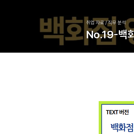
취업 자료
/
직무 분석
No.19-