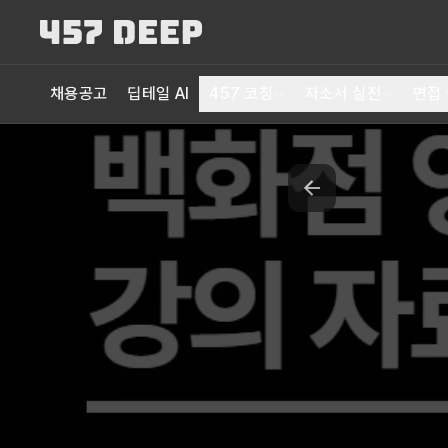
채용공고
딥테일 AI
457 코칭
자소서 실전
면접