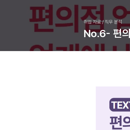
취업 자료
/
직무 분석
No.6- 편