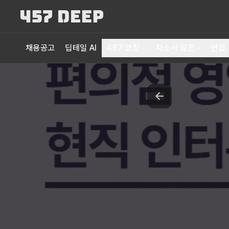
채용공고
딥테일 AI
457 코칭
자소서 실전
면접