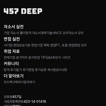
자소서 실전
기업 자소서 풀이
합격 자소서
경력기술서
NCS 강의
자소서 강의
면접 실전
사기업 면접
공공기관 면접
기업 특화 면접
PT, 토론 면접
면접 강의
취업 자료
전체
기업 분석
직무 분석
취업 TIP
Q&A
취린이 시리즈
커뮤니티
합격 후기
필기 후기
면접 후기
요청 게시판
공지사항
더 알아보기
피드백
구독하기
문의하기
상호명
457딥
사업자등록번호
423-14-01418