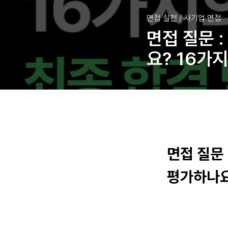
면접 실전
/
사기업 면접
면접 질문 
요? 16가
면접 질문
평가하나