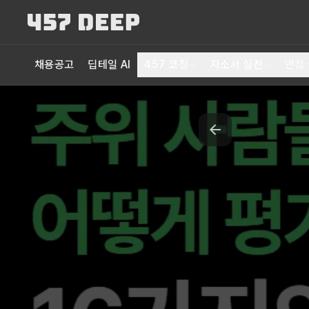
채용공고
딥테일 AI
457 코칭
자소서 실전
면접