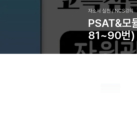
자소서 실전
/
NCS강의
PSAT&모
81~90번)