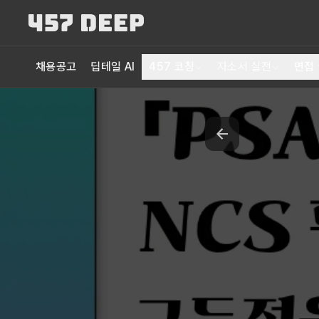
채용공고
딥테일 AI
457 코칭
자소서 실전
면접