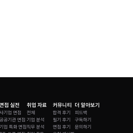
면접 실전
취업 자료
커뮤니티
더 알아보기
사기업 면접
전체
합격 후기
피드백
공공기관 면접
기업 분석
필기 후기
구독하기
기업 특화 면접
직무 분석
면접 후기
문의하기