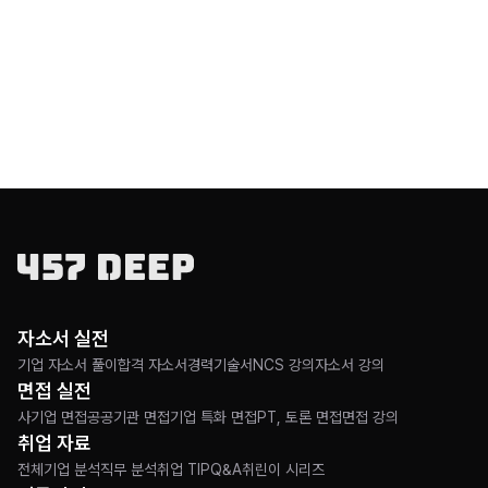
자소서 실전
기업 자소서 풀이
합격 자소서
경력기술서
NCS 강의
자소서 강의
면접 실전
사기업 면접
공공기관 면접
기업 특화 면접
PT, 토론 면접
면접 강의
취업 자료
전체
기업 분석
직무 분석
취업 TIP
Q&A
취린이 시리즈