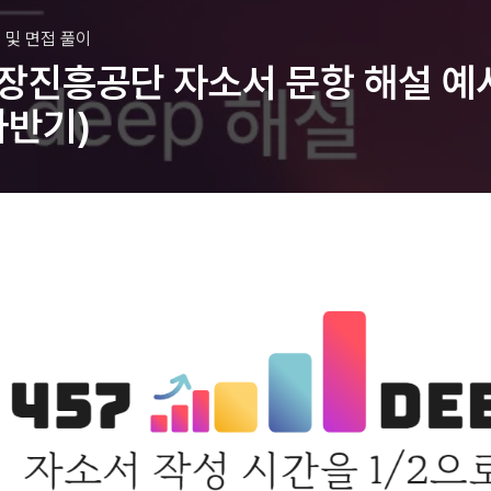
 및 면접 풀이
진흥공단 자소서 문항 해설 예
하반기)