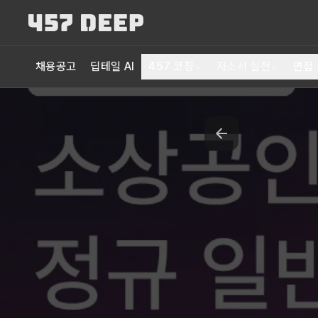
채용공고
딥테일 AI
457 코칭
자소서 실전
면접