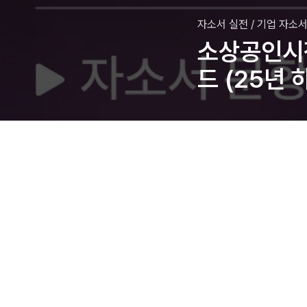
자소서 실전
/
기업 자소서
소상공인시장
드 (25년 