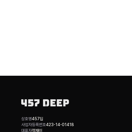
그래서 우리는 
객관적인 근거
합리적인 의사결
따라서, 소진공
상호명
457딥
사업자등록번호
423-14-01418
대표자
정재이