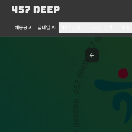
채용공고
딥테일 AI
457 코칭
자소서 실전
면접