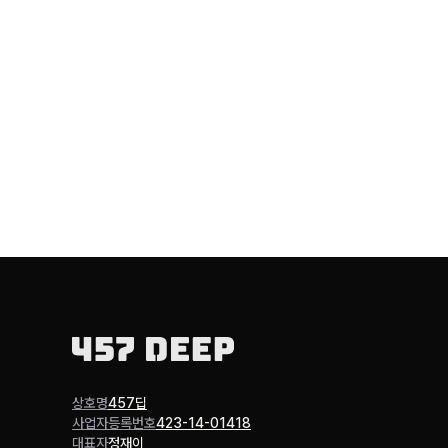
상호명
457딥
사업자등록번호
423-14-01418
대표자
정재이