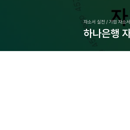
자소서 실전
/
기업 자소서
하나은행 자