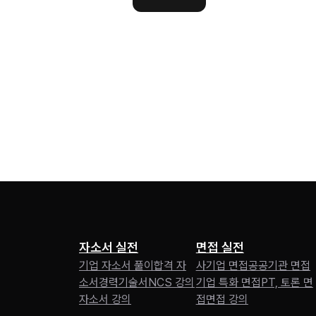
자소서 실전
면접 실전
기업 자소서 풀이
합격 자
사기업 면접
공공기관 면접
소서
경력기술서
NCS 강의
기업 특화 면접
PT, 토론 면
자소서 강의
접
면접 강의