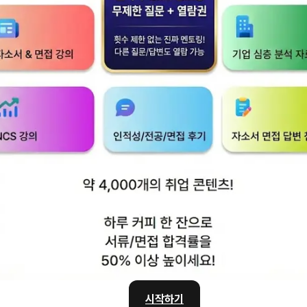
, 리밸런싱 성공에 ‘청신호’
.dealsitetv.com/articles/157063
인 특화 금융서비스 ‘두각’
greened.kr/news/articleView.
시작하기