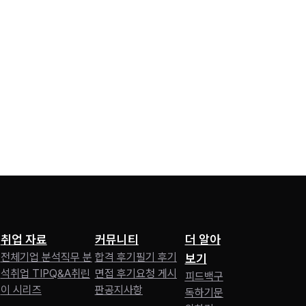
취업 자료
커뮤니티
더 알아
전체
기업 분석
직무 분
합격 후기
필기 후기
보기
석
취업 TIP
Q&A
취린
면접 후기
요청 게시
피드백
구
이 시리즈
판
공지사항
독하기
문