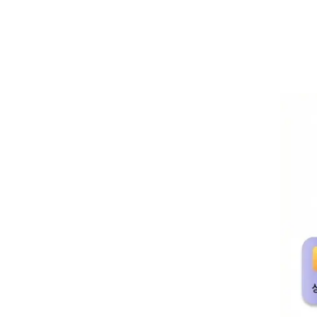
4. 향후 은행
의견을 자유롭게 
❇️ 작성 전 
창으로 열 수 
“더 촘촘하고 
https://www.
ud=2025032