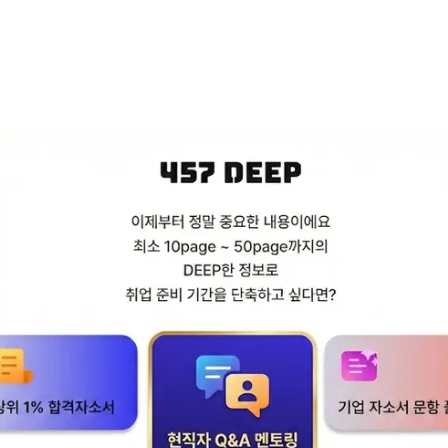
 산업의 전망에 대한 본인의 생각을 작성해 주시고, 하나은행의
제안해 주세요. (800자)
꼭 읽어보면 좋은 기사 ( 마우스 스크롤 버튼으로 기사 링크를
있습니다)
정교하게” 이호성號 하나은행, 대출 심사 차별화 전략 [여신
fntimes.com/html/view.php?
32307225234dd55077bc2_18