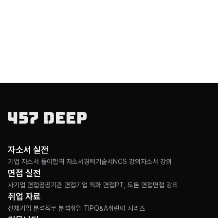
보편적이 문항이기에,
이미 작성 프레임과
에피소드 자체는 완성되어
있을 것이라 판단되네요.
다만 카드사 지원자로서
작성해볼 만한 역량을
살짝 언급하고 넘어가도록 하겠습니다.
자소서 실전
기업 자소서 풀이
합격 자소서
경력기술서
NCS 강의
자소서 강의
면접 실전
<1> 데이터
사기업 면접
공공기관 면접
기업 특화 면접
PT, 토론 면접
면접 강의
: 모델링, ai, 분석, 시각화, 시계열화 등
취업 자료
전체
기업 분석
직무 분석
취업 TIP
Q&A
취린이 시리즈