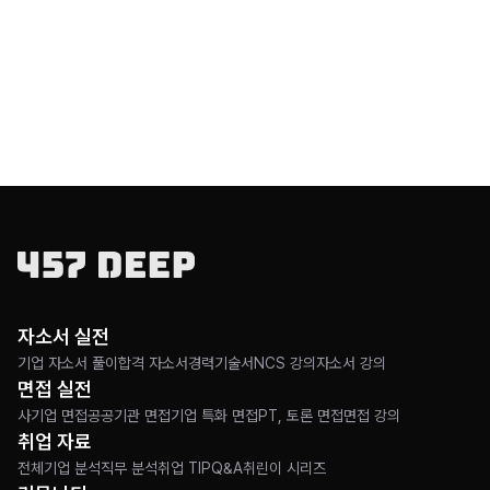
핵심 키워드란?
해당 기업과 직무
실무 역량
인성,
대면 구술 평가
가 되겠죠
자소서 실전
기업 자소서 풀이
합격 자소서
경력기술서
NCS 강의
자소서 강의
면접 실전
그럼 먼저 해당 기업과 직무란 키워드를 보죠,
사기업 면접
공공기관 면접
기업 특화 면접
PT, 토론 면접
면접 강의
취업 자료
전체
기업 분석
직무 분석
취업 TIP
Q&A
취린이 시리즈