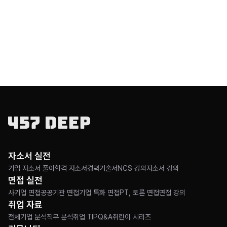
자소서 실전
기업 자소서 풀이
합격 자소서
경력기술서
NCS 강의
자소서 강의
면접 실전
출처:
사기업 면접
공공기관 면접
기업 특화 면접
PT, 토론 면접
면접 강의
https://www.joongang.co.kr/article/25143021#hom
취업 자료
전체
기업 분석
직무 분석
취업 TIP
Q&A
취린이 시리즈