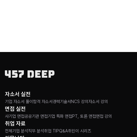
자소서 실전
https://www.ex.co.kr/site/com/pageProcess.
기업 자소서 풀이
합격 자소서
경력기술서
NCS 강의
자소서 강의
면접 실전
사기업 면접
공공기관 면접
기업 특화 면접
PT, 토론 면접
면접 강의
취업 자료
전체
기업 분석
직무 분석
취업 TIP
Q&A
취린이 시리즈