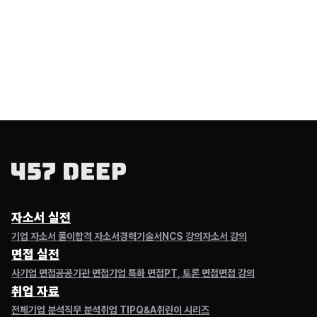
자소서 실전
기업 자소서 풀이
합격 자소서
경력기술서
NCS 강의
자소서 강의
면접 실전
사기업 면접
공공기관 면접
기업 특화 면접
PT, 토론 면접
면접 강의
# 동원그룹 입사 전략
취업 자료
전체
기업 분석
직무 분석
취업 TIP
Q&A
취린이 시리즈