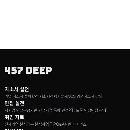
시어머니도
자소서 실전
기업 자소서 풀이
합격 자소서
경력기술서
NCS 강의
자소서 강의
면접 실전
사기업 면접
공공기관 면접
기업 특화 면접
PT, 토론 면접
면접 강의
취업 자료
전체
기업 분석
직무 분석
취업 TIP
Q&A
취린이 시리즈