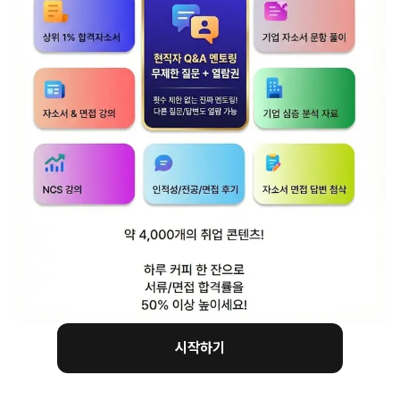
트렌드가 정말 너~~ 무 빠릅니다. 지독할
정도로요,,,,
이제는 HRM 시장도 거의 성숙기라,, 이제는
밀키트, 샐러드쪽으로 눈을 돌리고 있는데요
당연히 영업, 마케팅 쪽 직군이라면 밀키드,
샐러드에 대한 이야기를 언급하는 게 좋겠죠,
참고할 만한 기사
CJ제일제당 '행복한콩 모닝두부',
샐러드 소비 확대 트렌드 맞춰
리뉴얼
http://www.updownnews.co.kr/news/articleVi
시작하기
idxno=228270