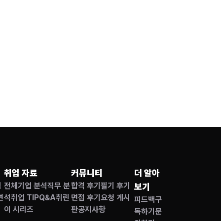
취업 자료
커뮤니티
더 알아
접
전체
기업 분석
직무 분
합격 후기
필기 후기
보기
면
석
취업 TIP
Q&A
취린
면접 후기
요청 게시
피드백
구
이 시리즈
판
공지사항
독하기
문