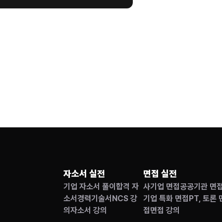
자소서 실전
면접 실전
기업 자소서 풀이
합격 자
사기업 면접
공공기관 면
소서
경력기술서
NCS 강
기업 특화 면접
PT, 토론 
의
자소서 강의
접
면접 강의