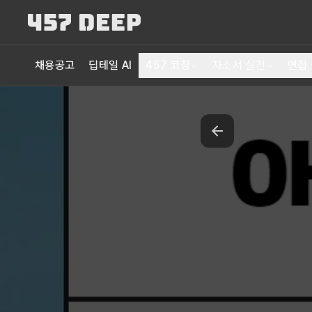
채용공고
딥테일 AI
457 코칭
자소서 실전
면접