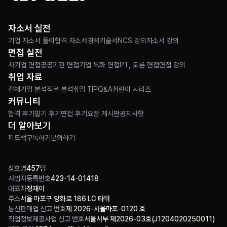
자소서 실전
기업 자소서 풀이
합격 자소서
경력기술서
NCS 강의
자소서 강의
면접 실전
사기업 면접
공공기관 면접
기업 특화 면접
PT, 토론 면접
면접 강의
취업 자료
전체
기업 분석
직무 분석
취업 TIP
Q&A
취린이 시리즈
커뮤니티
합격 후기
필기 후기
면접 후기
요청 게시판
공지사항
더 알아보기
피드백
구독하기
문의하기
상호명
457딥
사업자등록번호
423-14-01418
대표자
정재이
주소
서울 마포구 양화로 186 LC 타워
통신판매업 신고 번호
제 2026-서울마포-0120 호
직업정보제공사업 신고 번호
서울서부 제2026-03호(J1204020250011)