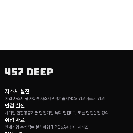
자소서 실전
기업 자소서 풀이
합격 자소서
경력기술서
NCS 강의
자소서 강의
면접 실전
사기업 면접
공공기관 면접
기업 특화 면접
PT, 토론 면접
면접 강의
취업 자료
전체
기업 분석
직무 분석
취업 TIP
Q&A
취린이 시리즈